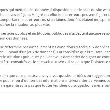
bliques qui mettent des données à disposition par le biais du site 
haustives et à jour. Malgré ces efforts, des erreurs peuvent figurer
comportaient des erreurs ou si certaines données étaient indisponible
ifier la situation au plus vite.
 services publics et institutions publiques n’acceptent aucune res
ation des données.
ue détermine personnellement les conditions d’accès aux données et 
de l'upload d'un jeux de données). On considère que l’utilisateur co
t institutions publiques peuvent vous demander de signer un contrat
vent être consultés via le site web « ODWB ». Il se peut que l’existen
 afin que vous puissiez envoyer vos questions, idées ou suggestions
e publier ou d’utiliser des informations intéressantes parvenues pa
ne garantissons pas que toutes les idées ou suggestions mèneront 