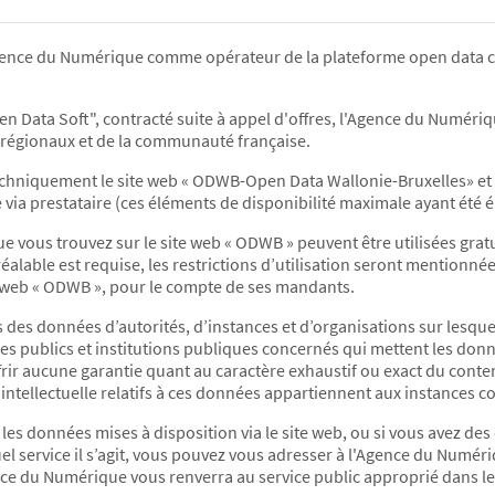
Agence du Numérique comme opérateur de la plateforme open data c
"Open Data Soft", contracté suite à appel d'offres, l'Agence du Num
cs régionaux et de la communauté française.
chniquement le site web « ODWB-Open Data Wallonie-Bruxelles» et à
e via prestataire (ces éléments de disponibilité maximale ayant été é
e vous trouvez sur le site web « ODWB » peuvent être utilisées grat
éalable est requise, les restrictions d’utilisation seront mentionn
ite web « ODWB », pour le compte de ses mandants.
rs des données d’autorités, d’instances et d’organisations sur lesq
es publics et institutions publiques concernés qui mettent les donné
ir aucune garantie quant au caractère exhaustif ou exact du conten
intellectuelle relatifs à ces données appartiennent aux instances c
 les données mises à disposition via le site web, ou si vous avez des
el service il s’agit, vous pouvez vous adresser à l'Agence du Numér
nce du Numérique vous renverra au service public approprié dans le